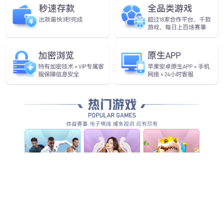
公海555000集团2021全国算力聚能之旅合肥圆满收官
公海555000集团信创集团生态合作部总经理赵建明表示，接下来，
将结合行业联盟、产业联盟等运作机制，有效协同产业各方
制定相应的发展策略，达成产业共识。通过研究
院、创新中心、适配中心、产业基地等组织推
动合作伙伴间的交流与适配，加速孵化标准、使能行业应用，
最终做大整体产业空间。
中国新闻网
公海555000集团2021全国算力聚能之旅合肥收官