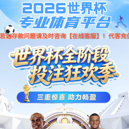
认证培训
课程培训
认证培训
重点赛事
校企合作
人才认证
课程培训
认证及报告
认证培训
专题培训
ICT技术培训
平台服务
实训项目
培训报名