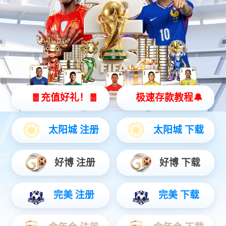
公海555000集团信创集团基于公海555000集团数码集团在各领域的多年沉
淀和经验积累，开发出适用于教育、金融、政府、
交通等各行业的培训及认证课程。具体内容如下：
专业方向
课程名称
课程描述
推荐课时
培训对象
TCP/IP基。三
层交换
公海
基。酚稍
555000
网络设备
砗团渲茫尴逜P基
集团数码
8天
工程师
础原理和配置，防
认证网络
火墙基础和配
工程师
置。
多层高级交换技
公海
术、高级
555000
网络
路由技术、
集团数码
网络设备
10天
网络安全，无线WL
认证网络
工程师
AN四个领域的内
高级工程
容。
师
公海
高级网络安全、及I
555000