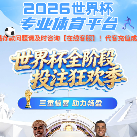
认证培训
认证及报告
温室气体核查
重点赛事
校企合作
人才认证
课程培训
认证及报告
温室气体核查
产品碳核查
可持续发展报告