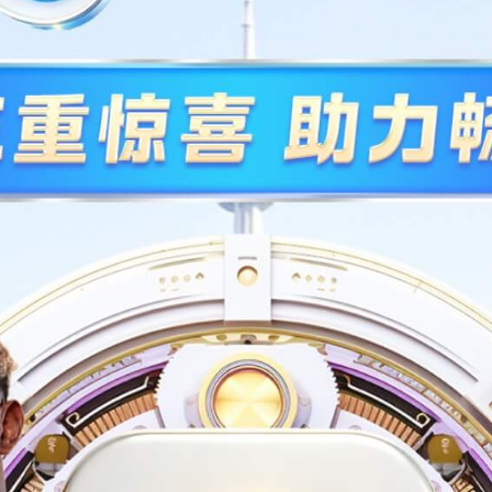
22
主频最高3.0GHz