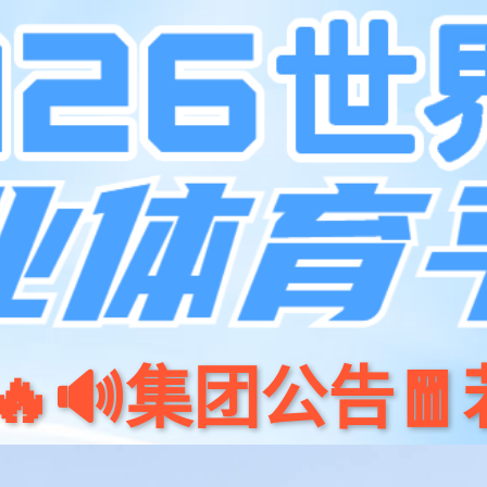
中心
产品
服务
生态合作
行业应用
认证培训
联系我们
 R522 通用服
理