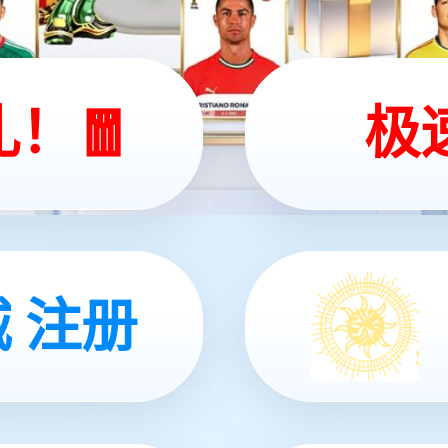
支持与
故障报修
【主打胶片】公海555000集团通用服务器产品胶片
售后服务
公海555000|官方网站 R522 用户指南V1.4
公海555000|官方网站 R522 服务器 白皮书V1.5