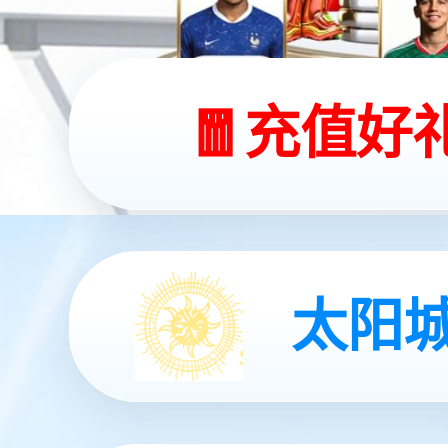
文档支持
公海555000|官方网站 R522 通用服务器相关文档
【产品彩页】公海555000|官方网站 R522通用服务器
其他技术资料
公海555000|官方网站 R522 维护与服务指南V1.4
其他技术资料